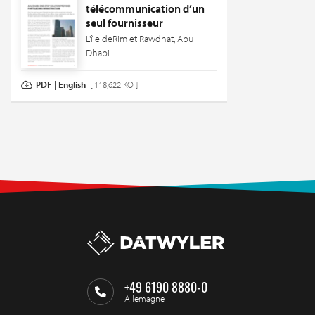
télécommunication d’un
seul fournisseur
L'île deRim et Rawdhat, Abu
Dhabi
PDF | English
[ 118,622 KO ]
+49 6190 8880-0
Allemagne