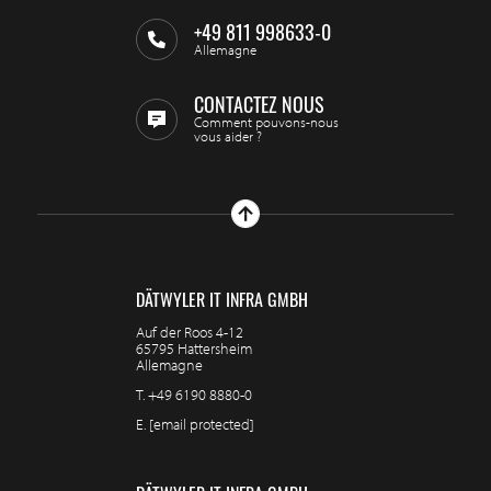
+49 811 998633-0
Allemagne
CONTACTEZ NOUS
Comment pouvons-nous
vous aider ?
DÄTWYLER IT INFRA GMBH
Auf der Roos 4-12
65795 Hattersheim
Allemagne
T.
+49 6190 8880-0
E.
[email protected]