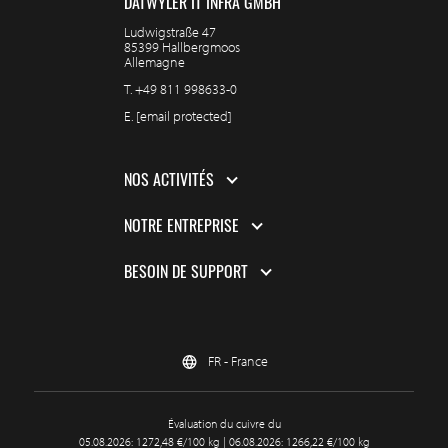
DÄTWYLER IT INFRA GMBH
Ludwigstraße 47
85399 Hallbergmoos
Allemagne
T.
+49 811 998633-0
E.
[email protected]
NOS ACTIVITÉS
NOTRE ENTREPRISE
BESOIN DE SUPPORT
FR - France
Évaluation du cuivre du
05.08.2026: 1272,48 €/100 kg | 06.08.2026: 1266,22 €/100 kg