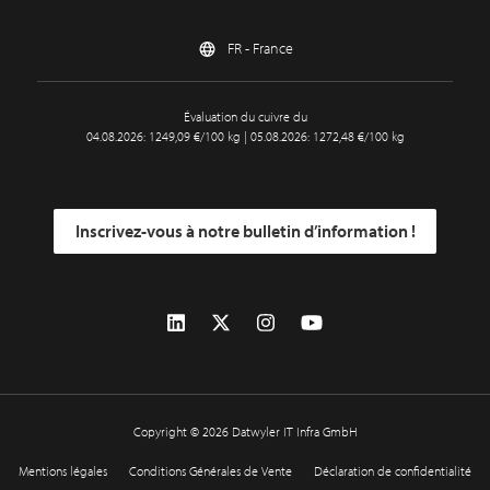
FR - France
Évaluation du cuivre du
04.08.2026: 1249,09 €/100 kg | 05.08.2026: 1272,48 €/100 kg
Inscrivez-vous à notre bulletin d’information !
Copyright © 2026 Datwyler IT Infra GmbH
Mentions légales
Conditions Générales de Vente
Déclaration de confidentialité