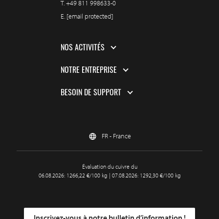
T.
+49 811 998633-0
E.
[email protected]
NOS ACTIVITÉS
NOTRE ENTREPRISE
BESOIN DE SUPPORT
FR - France
Évaluation du cuivre du
06.08.2026: 1266,22 €/100 kg | 07.08.2026: 1292,30 €/100 kg
Inscrivez-vous à notre bulletin d’information !