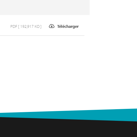
PDF [ 192,917 KO ]
Télécharger