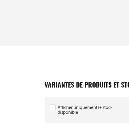
GTIN / EAN
40393910034271
VARIANTES DE PRODUITS ET S
40393910034264
40393910034196
Afficher uniquement le stock
disponible