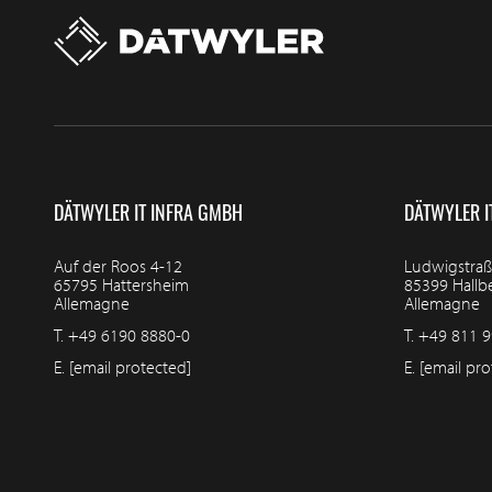
DÄTWYLER IT INFRA GMBH
DÄTWYLER I
Auf der Roos 4-12
Ludwigstraß
65795 Hattersheim
85399 Hall
Allemagne
Allemagne
T.
+49 6190 8880-0
T.
+49 811 9
E.
[email protected]
E.
[email pro