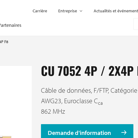
Carrière
Entreprise
Actualités et événemen
Partenaires
4P F8
CU 7052 4P / 2X4P 
Câble de données, F/FTP, Catégorie 
AWG23, Euroclasse C
ca
862 MHz
Demande d'information