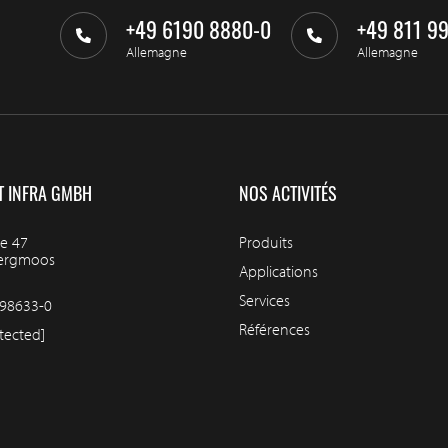
+49 6190 8880-0
+49 811 9
Allemagne
Allemagne
T INFRA GMBH
NOS ACTIVITÉS
e 47
Produits
bergmoos
Applications
Services
98633-0
Références
tected]