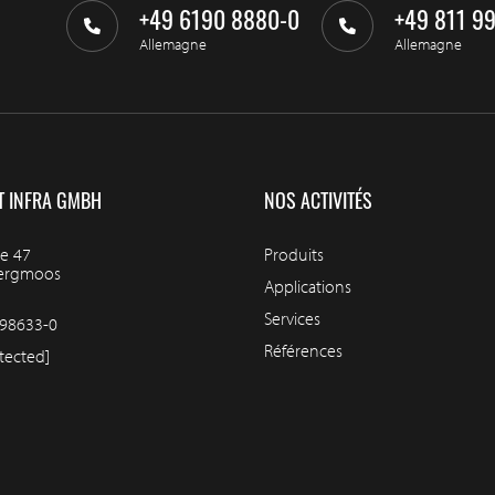
+49 6190 8880-0
+49 811 9
Allemagne
Allemagne
T INFRA GMBH
NOS ACTIVITÉS
e 47
Produits
bergmoos
Applications
Services
98633-0
Références
tected]