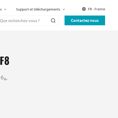
FR - France
ts
Support et téléchargements
Contactez nous
 F8
 6
,
A