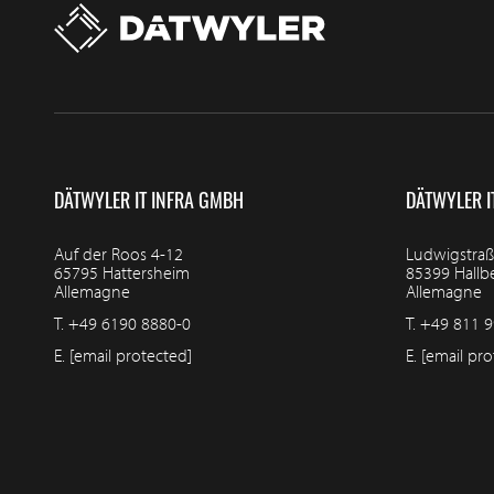
DÄTWYLER IT INFRA GMBH
DÄTWYLER I
Auf der Roos 4-12
Ludwigstraß
65795 Hattersheim
85399 Hall
Allemagne
Allemagne
T.
+49 6190 8880-0
T.
+49 811 9
E.
[email protected]
E.
[email pro