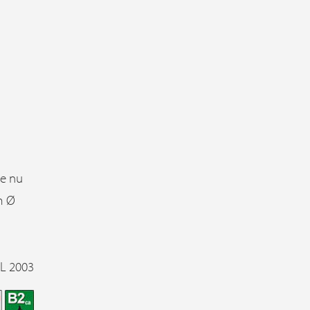
re nu
m Ø
AL 2003