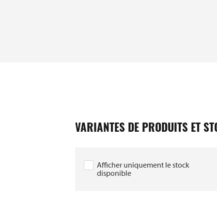
IN / EAN
VARIANTES DE PRODUITS ET S
393910040555
393910040562
Afficher uniquement le stock
disponible