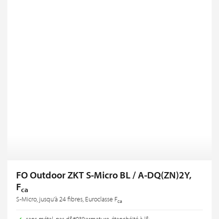
FO Outdoor ZKT S-Micro BL / A-DQ(ZN)2Y,
F
ca
S-Micro, jusqu'à 24 fibres, Euroclasse F
ca
sans métal, pas d&#039;armature, étanchéité à l&