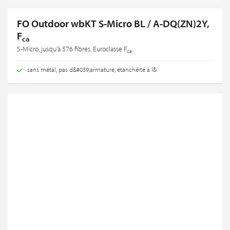
FO Outdoor wbKT S-Micro BL / A-DQ(ZN)2Y,
F
ca
S-Micro, jusqu'à 576 fibres, Euroclasse F
ca
sans métal, pas d&#039;armature, étanchéité à l&