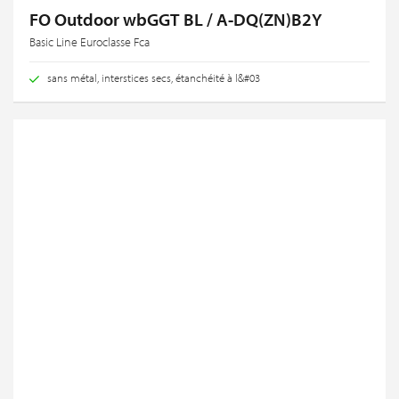
FO Outdoor wbGGT BL / A-DQ(ZN)B2Y
Basic Line Euroclasse Fca
sans métal, interstices secs, étanchéité à l&#03