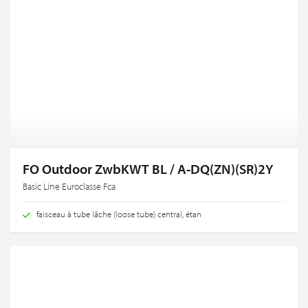
FO Outdoor ZwbKWT BL / A-DQ(ZN)(SR)2Y
Basic Line Euroclasse Fca
faisceau à tube lâche (loose tube) central, étan