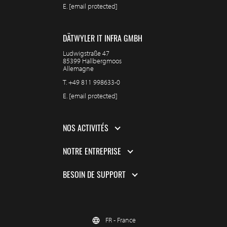
E.
[email protected]
DÄTWYLER IT INFRA GMBH
Ludwigstraße 47
85399 Hallbergmoos
Allemagne
T.
+49 811 998633-0
E.
[email protected]
NOS ACTIVITÉS
NOTRE ENTREPRISE
BESOIN DE SUPPORT
FR - France