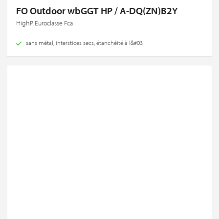
FO Outdoor wbGGT HP / A-DQ(ZN)B2Y
HighP Euroclasse Fca
sans métal, interstices secs, étanchéité à l&#03