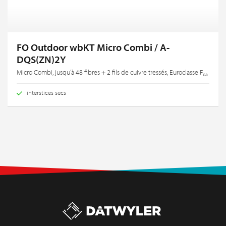
FO Outdoor wbKT Micro Combi / A-
DQS(ZN)2Y
Micro Combi, jusqu’à 48 fibres + 2 fils de cuivre tressés, Euroclasse F
ca
interstices secs