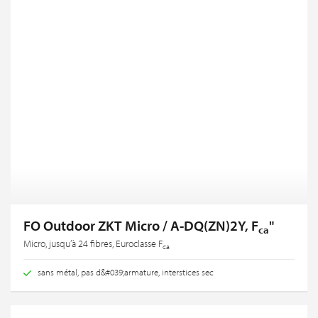
FO Outdoor ZKT Micro / A-DQ(ZN)2Y, F
"
ca
Micro, jusqu’à 24 fibres, Euroclasse F
ca
sans métal, pas d&#039;armature, interstices sec