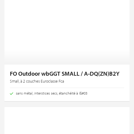
FO Outdoor wbGGT SMALL / A-DQ(ZN)B2Y
Small, à 2 couches Euroclasse Fca
sans métal, interstices secs, étanchéité à l&#03