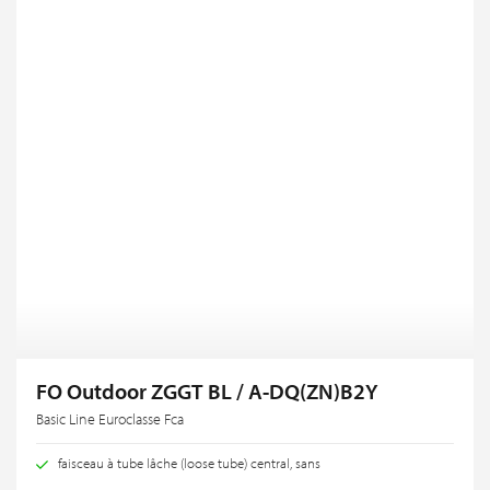
FO Outdoor ZGGT BL / A-DQ(ZN)B2Y
Basic Line Euroclasse Fca
faisceau à tube lâche (loose tube) central, sans