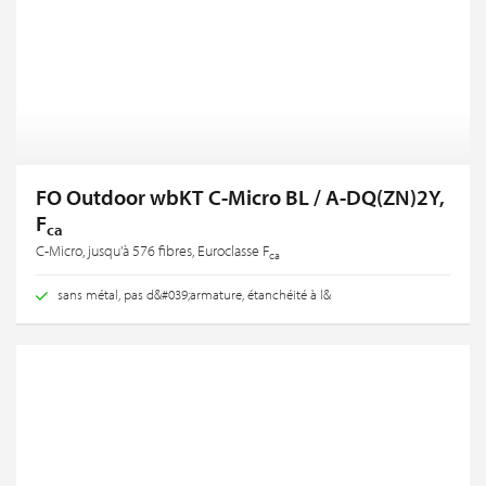
FO Outdoor wbKT C-Micro BL / A-DQ(ZN)2Y,
F
ca
C-Micro, jusqu'à 576 fibres, Euroclasse F
ca
sans métal, pas d&#039;armature, étanchéité à l&