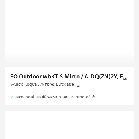
FO Outdoor wbKT S-Micro / A-DQ(ZN)2Y, F
ca
S-Micro, jusqu'à 576 fibres, Euroclasse F
ca
sans métal, pas d&#039;armature, étanchéité à l&