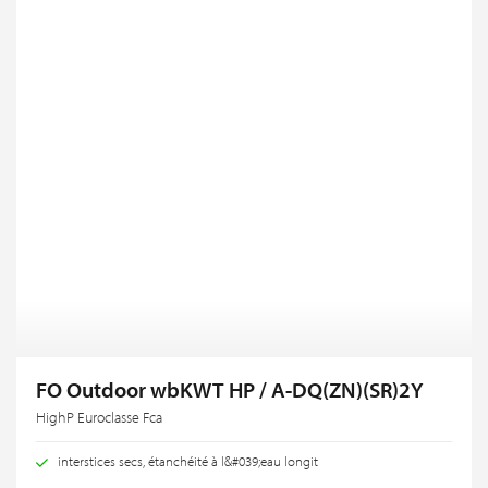
FO Outdoor wbKWT HP / A-DQ(ZN)(SR)2Y
HighP Euroclasse Fca
interstices secs, étanchéité à l&#039;eau longit