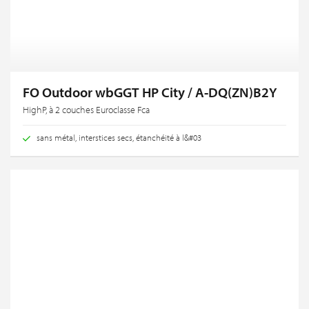
FO Outdoor wbGGT HP City / A-DQ(ZN)B2Y
HighP, à 2 couches Euroclasse Fca
sans métal, interstices secs, étanchéité à l&#03