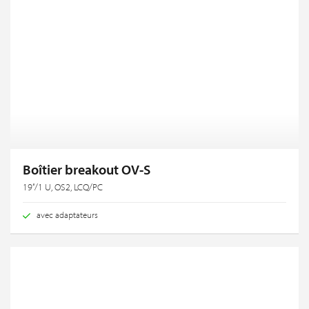
Boîtier breakout OV-S
19‘‘/1 U, OS2, LCQ/PC
avec adaptateurs