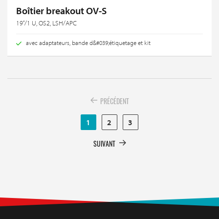
Boîtier breakout OV-S
19‘‘/1 U, OS2, LSH/APC
avec adaptateurs, bande d&#039;étiquetage et kit
PRÉCÉDENT
1
2
3
SUIVANT