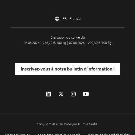
FR - France
Évaluation du cuivre du
06.08.2026: 1266,22 €/100 kg | 07.08.2026: 1292,30 €/100 kg
Inscrivez-vous à notre bulletin d’information !
Copyright © 2026 Datwyler IT Infra GmbH
Mentions légales
Conditions Générales de Vente
Déclaration de confidentialité