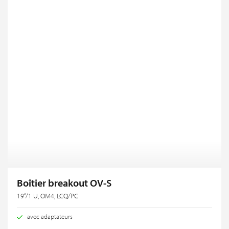
Boîtier breakout OV-S
19‘‘/1 U, OM4, LCQ/PC
avec adaptateurs