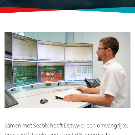
Samen met Seabix heeft Datwyler een omvangrijke,
precieze ICT-oplossing voor EWA-energieUri