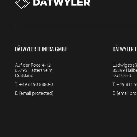
DÄTWYLER IT INFRA GMBH
DÄTWYLER I
Auf der Roos 4-12
Ludwigstraß
65795 Hattersheim
85399 Hall
Duitsland
Duitsland
T.
+49 6190 8880-0
T.
+49 811 9
E.
[email protected]
E.
[email pro