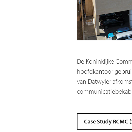
De Koninklijke Commi
hoofdkantoor gebruik
van Datwyler afkoms
communicatiebekabel
Case Study RCMC (