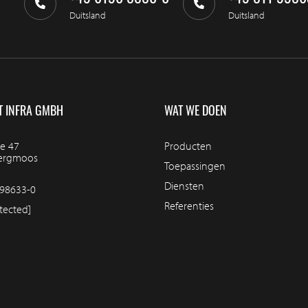
Duitsland
Duitsland
T INFRA GMBH
WAT WE DOEN
e 47
Producten
bergmoos
Toepassingen
Diensten
98633-0
Referenties
tected]