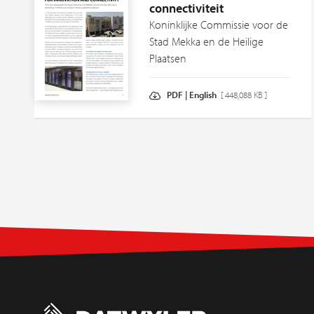
connectiviteit
Koninklijke Commissie voor de
Stad Mekka en de Heilige
Plaatsen
PDF | English
[ 448,088 KB ]