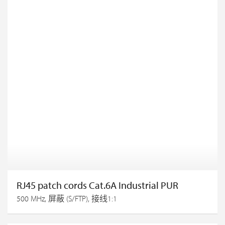
RJ45 patch cords Cat.6A Industrial PUR
500 MHz, 屏蔽 (S/FTP), 接线1:1