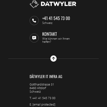
+41 41 545 73 00
Schweiz
KONTAKT
Wie können wir Ihnen
helfen?
DÄTWYLER IT INFRA AG
Gotthardstrasse 31
6460 Altdorf
Schweiz
T.
+41 41 545 73 00
E.
[email protected]