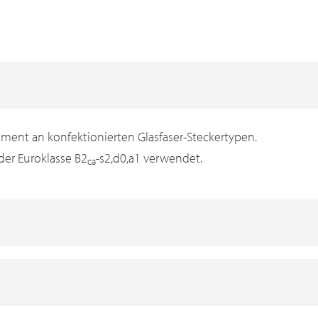
iment an konfektionierten Glasfaser-Steckertypen.
der Euroklasse B2
-s2,d0,a1 verwendet.
ca