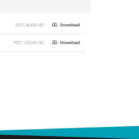
PDF [ 36.492 KB ]
Download
PDF [ 130.285 KB ]
Download