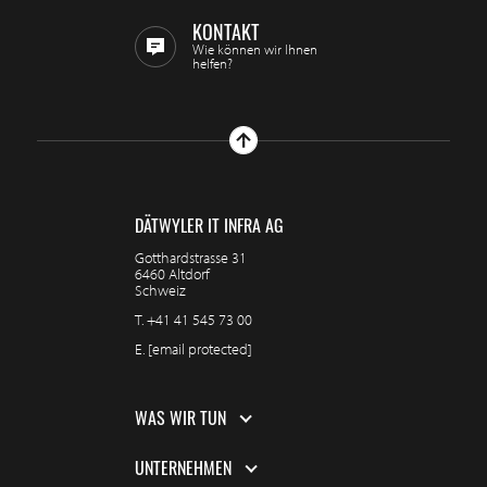
KONTAKT
Wie können wir Ihnen
helfen?
DÄTWYLER IT INFRA AG
Gotthardstrasse 31
6460 Altdorf
Schweiz
T.
+41 41 545 73 00
E.
[email protected]
WAS WIR TUN
UNTERNEHMEN