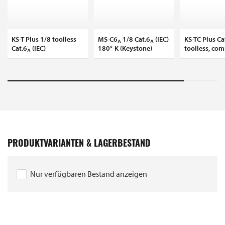
KS-T Plus 1/8 toolless
MS-C6
1/8 Cat.6
(IEC)
KS-TC Plus Ca
A
A
Cat.6
(IEC)
180°-K (Keystone)
toolless, co
A
PRODUKTVARIANTEN & LAGERBESTAND
Nur verfügbaren Bestand anzeigen