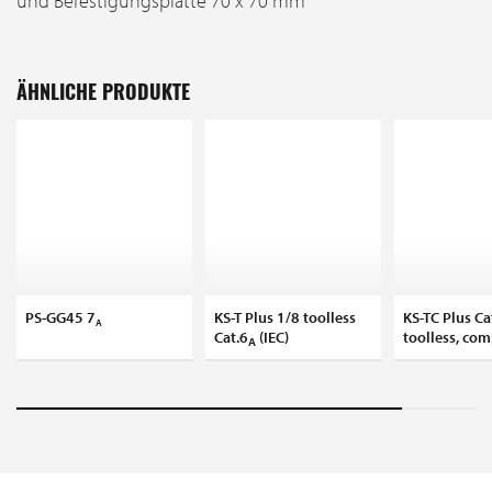
und Befestigungsplatte 70 x 70 mm
ÄHNLICHE PRODUKTE
PS-GG45 7
KS-T Plus 1/8 toolless
KS-TC Plus Ca
A
Cat.6
(IEC)
toolless, co
A