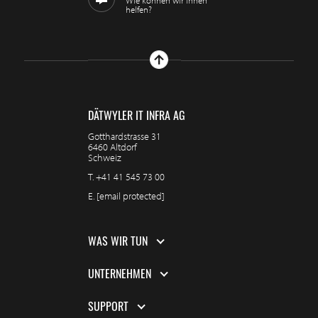
Wie können wir Ihnen
helfen?
DÄTWYLER IT INFRA AG
Gotthardstrasse 31
6460 Altdorf
Schweiz
T.
+41 41 545 73 00
E.
[email protected]
WAS WIR TUN
UNTERNEHMEN
SUPPORT