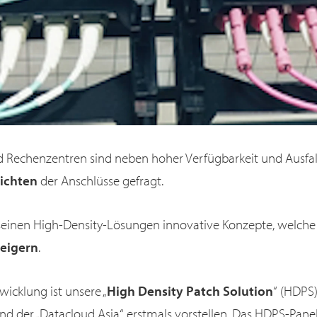
 Rechenzentren sind neben hoher Verfügbarkeit und Ausfal
ichten
der Anschlüsse gefragt.
 seinen High-Density-Lösungen innovative Konzepte, welch
teigern
.
wicklung ist unsere „
High Density Patch Solution
“ (HDPS)
nd der „Datacloud Asia“ erstmals vorstellen. Das HDPS-Pan