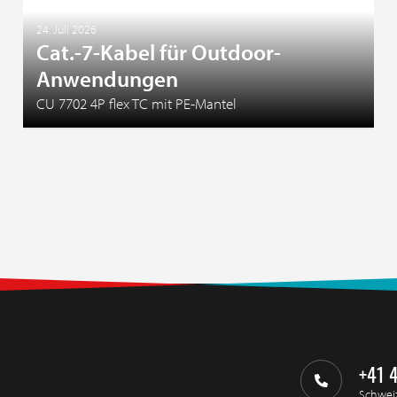
24. Juli 2026
Cat.-7-Kabel für Outdoor-
Anwendungen
CU 7702 4P flex TC mit PE-Mantel
+41 
Schwei