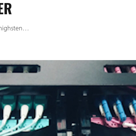
ER
 highsten…