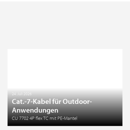
24. Juli 2026
Cat.-7-Kabel für Outdoor-
Anwendungen
CU 7702 4P flex TC mit PE-Mantel