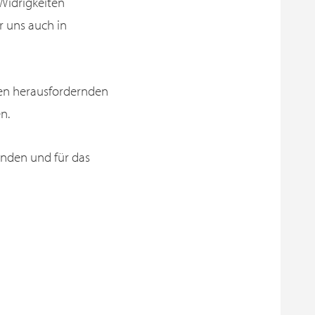
 Widrigkeiten
r uns auch in
sen herausfordernden
n.
unden und für das