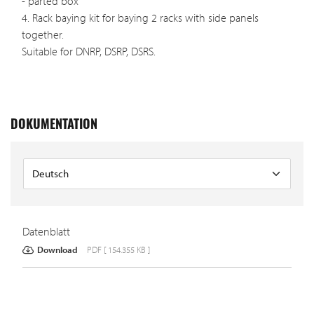
- parted box
4. Rack baying kit for baying 2 racks with side panels
together.
Suitable for DNRP, DSRP, DSRS.
DOKUMENTATION
Datenblatt
Download
PDF [ 154.355 KB ]