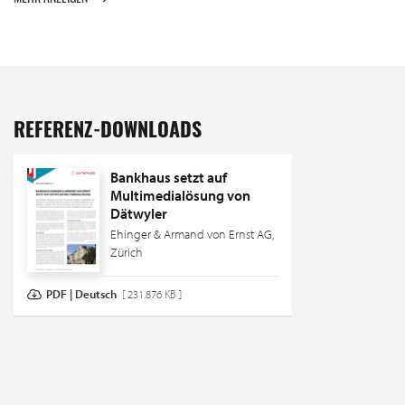
REFERENZ-DOWNLOADS
Bankhaus setzt auf
Multimedialösung von
Dätwyler
Ehinger & Armand von Ernst AG,
Zürich
PDF | Deutsch
[ 231.876 KB ]