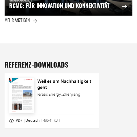
SAUDI-ARABIEN
RCMC: FÜR INNOVATION UND KONNEKTIVITÄT
MEHR ANZEIGEN
REFERENZ-DOWNLOADS
Weil es um Nachhaltigkeit
geht
Farasis Energy, Zhenjiang
PDF | Deutsch
[ 466.41 KB ]