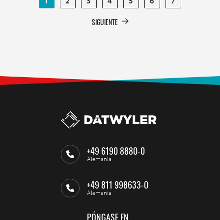
1
2
3
4
5
6
7
SIGUIENTE
+49 6190 8880-0
Alemania
+49 811 998633-0
Alemania
PÓNGASE EN