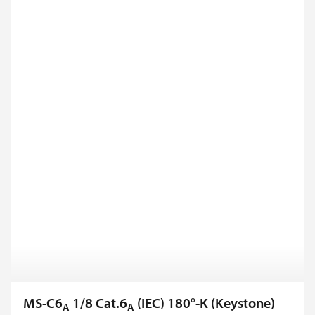
MS-C6
1/8 Cat.6
(IEC) 180°-K (Keystone)
A
A