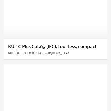
KU-TC Plus Cat.6
(IEC), tool-less, compact
A
Módulo RJ45, sin blindaje, Categoría 6
(IEC)
A