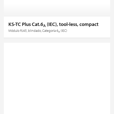
KS-TC Plus Cat.6
(IEC), tool-less, compact
A
Módulo RJ45, blindado, Categoría 6
(IEC)
A