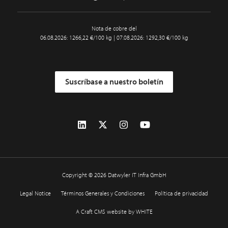
Nota de cobre del
06.08.2026: 1266,22 €/100 kg | 07.08.2026: 1292,30 €/100 kg
Suscríbase a nuestro boletín
Copyright © 2026 Datwyler IT Infra GmbH
Legal Notice
Términos Generales y Condiciones
Política de privacidad
A Craft CMS website by WHITE