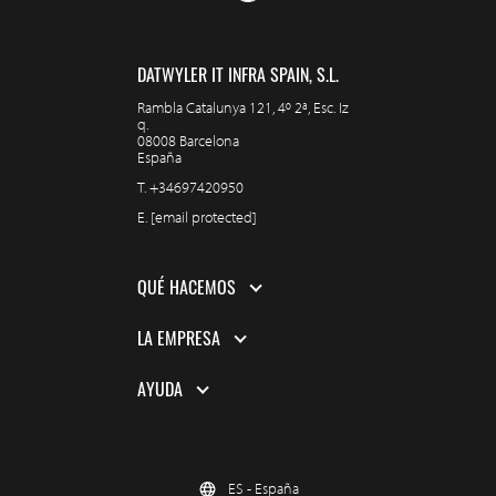
DATWYLER IT INFRA SPAIN, S.L.
Rambla Catalunya 121, 4º 2ª, Esc. Iz
q.
08008 Barcelona
España
T.
+34697420950
E.
[email protected]
QUÉ HACEMOS
LA EMPRESA
AYUDA
ES - España