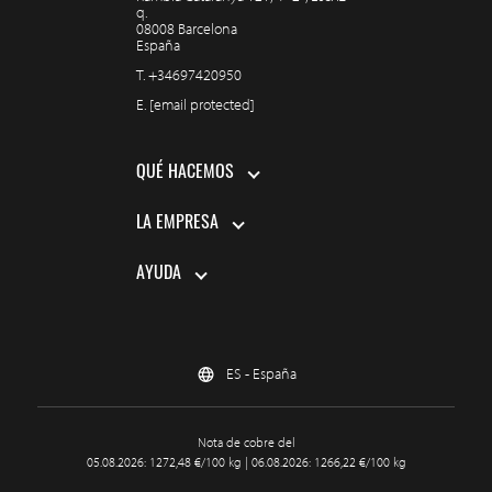
q.
08008 Barcelona
España
T.
+34697420950
E.
[email protected]
QUÉ HACEMOS
LA EMPRESA
AYUDA
ES - España
Nota de cobre del
05.08.2026: 1272,48 €/100 kg | 06.08.2026: 1266,22 €/100 kg