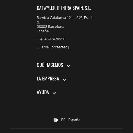
DATWYLER IT INFRA SPAIN, S.L.
Rambla Catalunya 121, 4º 2ª, Esc. Iz
q.
08008 Barcelona
España
T.
+34697420950
E.
[email protected]
QUÉ HACEMOS
LA EMPRESA
AYUDA
ES - España