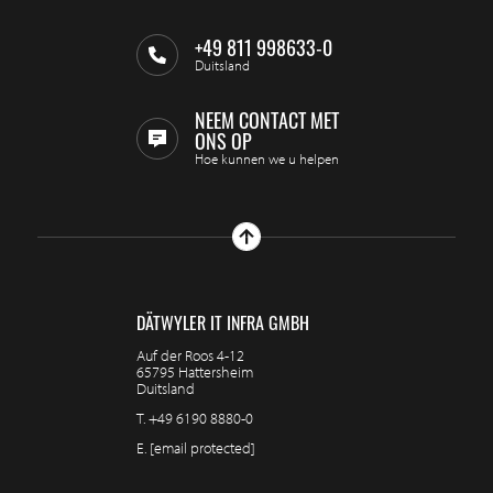
+49 811 998633-0
Duitsland
NEEM CONTACT MET
ONS OP
Hoe kunnen we u helpen
DÄTWYLER IT INFRA GMBH
Auf der Roos 4-12
65795 Hattersheim
Duitsland
T.
+49 6190 8880-0
E.
[email protected]