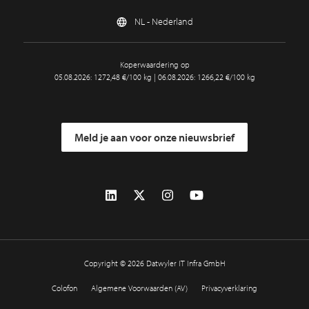
NL - Nederland
Koperwaardering op
05.08.2026: 1272,48 €/100 kg | 06.08.2026: 1266,22 €/100 kg
Meld je aan voor onze nieuwsbrief
Copyright © 2026 Datwyler IT Infra GmbH
Colofon
Algemene Voorwaarden (AV)
Privacyverklaring