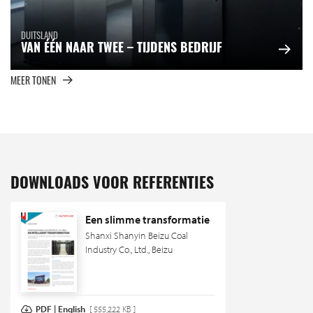
DUITSLAND
VAN ÉÉN NAAR TWEE – TIJDENS BEDRIJF
MEER TONEN
DOWNLOADS VOOR REFERENTIES
Een slimme transformatie
Shanxi Shanyin Beizu Coal
Industry Co., Ltd., Beizu
PDF | English
[ 555,222 KB ]