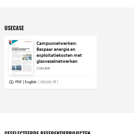
USECASE
Campusnetwerken:
Bespaar energie en
exploitatiekosten met
glasvezelnetwerken
Usecase
PDF | English
[ 358,292 KB ]