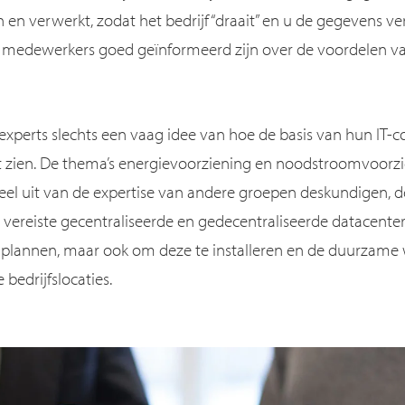
en verwerkt, zodat het bedrijf “draait” en u de gegevens ve
eze medewerkers goed geïnformeerd zijn over de voordelen v
xperts slechts een vaag idee van hoe de basis van hun IT-co
et zien. De thema’s energievoorziening en noodstroomvoorzi
l uit van de expertise van andere groepen deskundigen, d
de vereiste gecentraliseerde en gedecentraliseerde datacente
e plannen, maar ook om deze te installeren en de duurzame
 bedrijfslocaties.