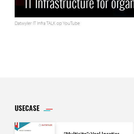
Datwyler IT Infra TALK op YouTube
USECASE
“Multisite”: Veel locaties,