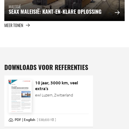
MALEISIË
SEAX MALEISIË: KANT-EN-KLARE OPLOSSING
MEER TONEN
DOWNLOADS VOOR REFERENTIES
10 jaar, 3000 km, veel
extra’s
ewl Luzern, Zwitserland
PDF | English
[ 538,633 KB ]