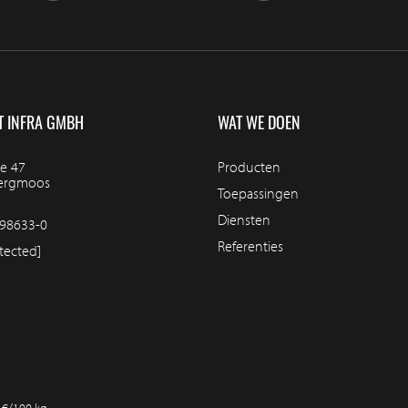
T INFRA GMBH
WAT WE DOEN
e 47
Producten
bergmoos
Toepassingen
Diensten
98633-0
Referenties
tected]