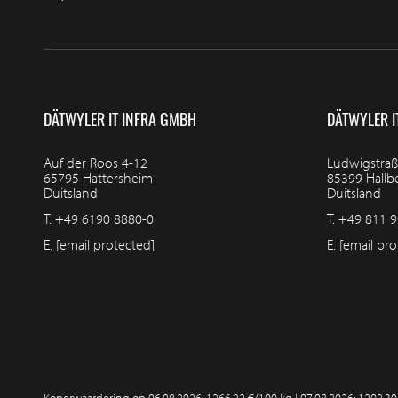
DÄTWYLER IT INFRA GMBH
DÄTWYLER I
Auf der Roos 4-12
Ludwigstraß
65795 Hattersheim
85399 Hall
Duitsland
Duitsland
T.
+49 6190 8880-0
T.
+49 811 9
E.
[email protected]
E.
[email pro