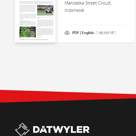
Mandalika Street Circuit,
Indonesië
PDF | English
[ 188,399 KB ]