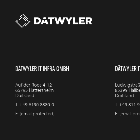
DÄTWYLER IT INFRA GMBH
DÄTWYLER I
Auf der Roos 4-12
Ludwigstraß
65795 Hattersheim
85399 Hall
Duitsland
Duitsland
T.
+49 6190 8880-0
T.
+49 811 9
E.
[email protected]
E.
[email pro