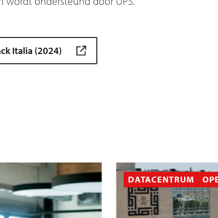
en wordt ondersteund door UPS.
k Italia (2024)
DATACENTRUM
OP