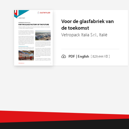
Voor de glasfabriek van
de toekomst
Vetropack Italia S.r.l., Italië
PDF | English
[ 829,444 KB ]