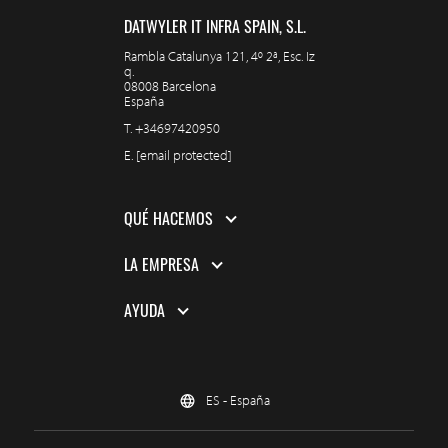
DATWYLER IT INFRA SPAIN, S.L.
Rambla Catalunya 121, 4º 2ª, Esc. Iz
q.
08008 Barcelona
España
T.
+34697420950
E.
[email protected]
QUÉ HACEMOS
LA EMPRESA
AYUDA
ES - España