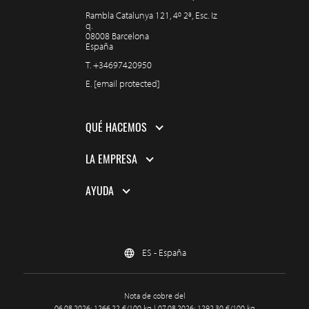
Rambla Catalunya 121, 4º 2ª, Esc. Iz
q.
08008 Barcelona
España
T.
+34697420950
E.
[email protected]
QUÉ HACEMOS
LA EMPRESA
AYUDA
ES - España
Nota de cobre del
06.08.2026: 1266,22 €/100 kg | 07.08.2026: 1292,30 €/100 kg