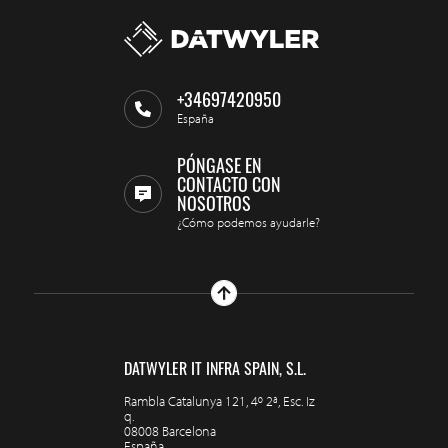
+34697420950
España
PÓNGASE EN
CONTACTO CON
NOSOTROS
¿Cómo podemos ayudarle?
DATWYLER IT INFRA SPAIN, S.L.
Rambla Catalunya 121, 4º 2ª, Esc. Iz
q.
08008 Barcelona
España