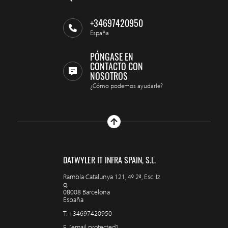
+34697420950
España
PÓNGASE EN
CONTACTO CON
NOSOTROS
¿Cómo podemos ayudarle?
DATWYLER IT INFRA SPAIN, S.L.
Rambla Catalunya 121, 4º 2ª, Esc. Iz
q.
08008 Barcelona
España
T.
+34697420950
E.
[email protected]