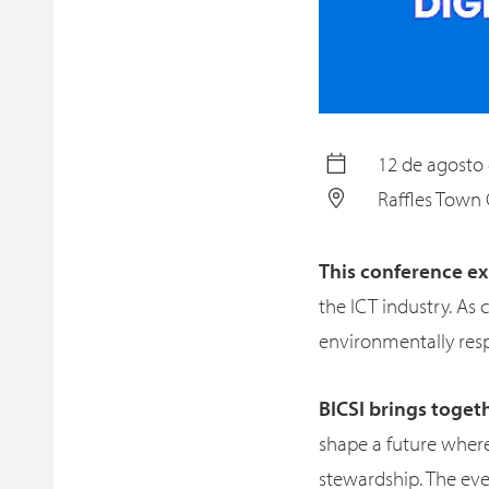
12 de agosto 
Raffles Town 
This conference ex
the ICT industry. As 
environmentally resp
BICSI brings toget
shape a future wher
stewardship. The ev