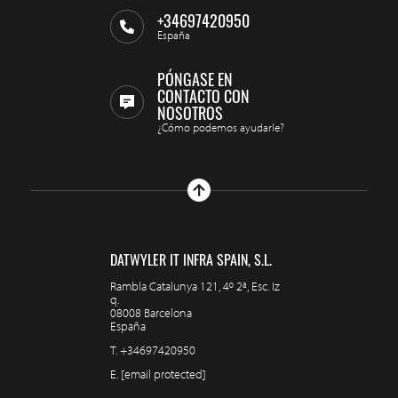
+34697420950
España
PÓNGASE EN
CONTACTO CON
NOSOTROS
¿Cómo podemos ayudarle?
DATWYLER IT INFRA SPAIN, S.L.
Rambla Catalunya 121, 4º 2ª, Esc. Iz
q.
08008 Barcelona
España
T.
+34697420950
E.
[email protected]