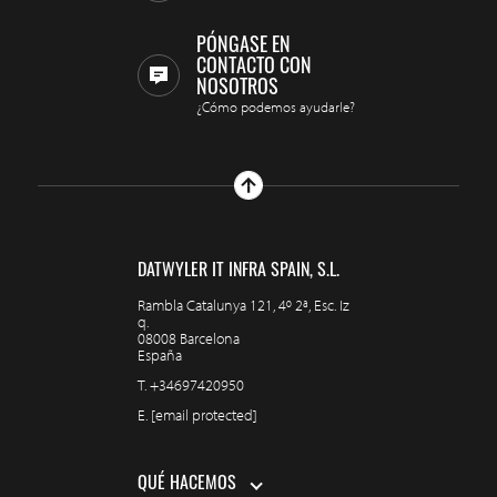
PÓNGASE EN
CONTACTO CON
NOSOTROS
¿Cómo podemos ayudarle?
DATWYLER IT INFRA SPAIN, S.L.
Rambla Catalunya 121, 4º 2ª, Esc. Iz
q.
08008 Barcelona
España
T.
+34697420950
E.
[email protected]
QUÉ HACEMOS