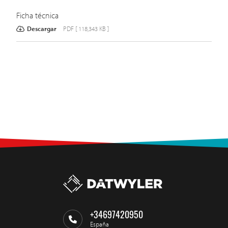
Ficha técnica
Descargar
PDF [ 118,343 KB ]
+34697420950
España