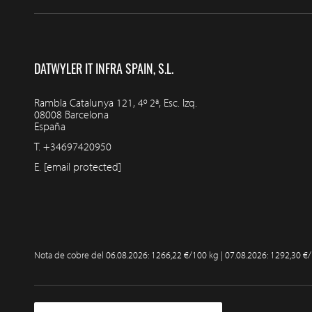
DATWYLER IT INFRA SPAIN, S.L.
Rambla Catalunya 121, 4º 2ª, Esc. Izq.
08008 Barcelona
España
T.
+34697420950
E.
[email protected]
Nota de cobre del
06.08.2026: 1266,22 €/100 kg | 07.08.2026: 1292,30 €