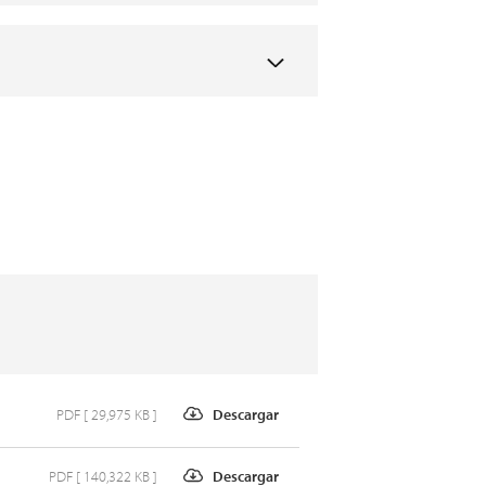
PDF [ 29,975 KB ]
Descargar
PDF [ 140,322 KB ]
Descargar