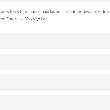
nectores terminados para las necesidades individuales de los
 con Euroclase B2
-s2,d1,a1.
ca