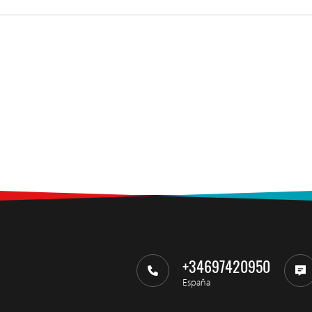
+34697420950
España