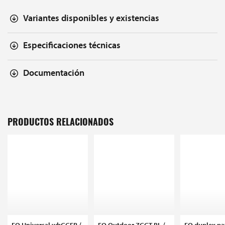
Variantes disponibles y existencias
Especificaciones técnicas
Documentación
PRODUCTOS RELACIONADOS
FO Universal wbGGFR /
FO Outdoor ZGGT BL /
FO duplex pa