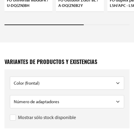
U-DQ(ZN)BH
A-DQ(ZN)B2Y
LSH/APC - L
VARIANTES DE PRODUCTOS Y EXISTENCIAS
Mostrar sólo stock disponible