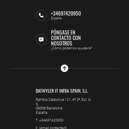
+34697420950
España
PÓNGASE EN
CONTACTO CON
NOSOTROS
¿Cómo podemos ayudarle?
DATWYLER IT INFRA SPAIN, S.L.
Rambla Catalunya 121, 4º 2ª, Esc. Iz
q.
08008 Barcelona
España
T.
+34697420950
E.
[email protected]