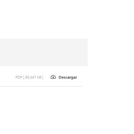
PDF [ 89,347 KB ]
Descargar