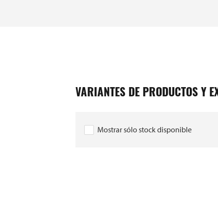
7
0
3
6
7
VARIANTES DE PRODUCTOS Y E
0
3
Mostrar sólo stock disponible