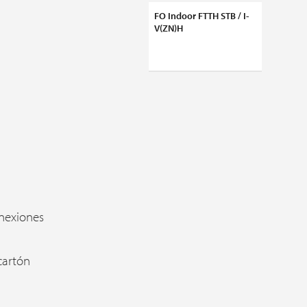
FO Indoor FTTH STB / I-
V(ZN)H
onexiones
cartón