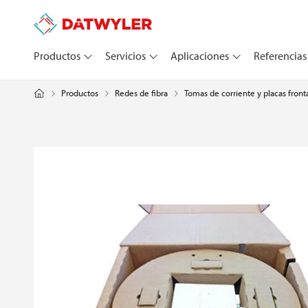
Productos
Servicios
Aplicaciones
Referencias
Productos
Redes de fibra
Tomas de corriente y placas front
3
7
0
3
6
9