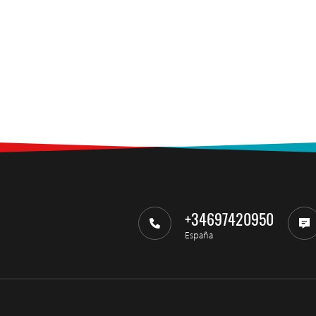
+34697420950
España