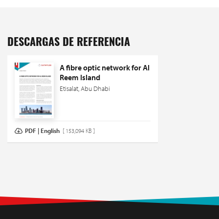
DESCARGAS DE REFERENCIA
A fibre optic network for Al
Reem Island
Etisalat, Abu Dhabi
PDF | English
[ 153,094 KB ]