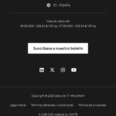
ES - España
Nota de cobre del
06.08.2026: 1266,22 €/100 kg | 07.08.2026: 1292,30 €/100 kg
Suscríbase a nuestro boletín
Copyright © 2026 Datwyler IT Infra GmbH
Legal Notice
Términos Generales y Condiciones
Política de privacidad
A Craft CMS website by WHITE