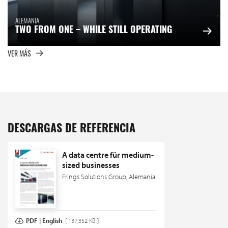
ALEMANIA
TWO FROM ONE – WHILE STILL OPERATING
VER MÁS
DESCARGAS DE REFERENCIA
A data centre für medium-
sized businesses
Frings Solutions Group, Alemania
PDF | English
[ 137,352 KB ]