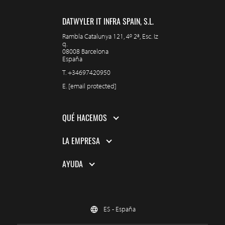
DATWYLER IT INFRA SPAIN, S.L.
Rambla Catalunya 121, 4º 2ª, Esc. Iz
q.
08008 Barcelona
España
T.
+34697420950
E.
[email protected]
QUÉ HACEMOS
LA EMPRESA
AYUDA
ES - España