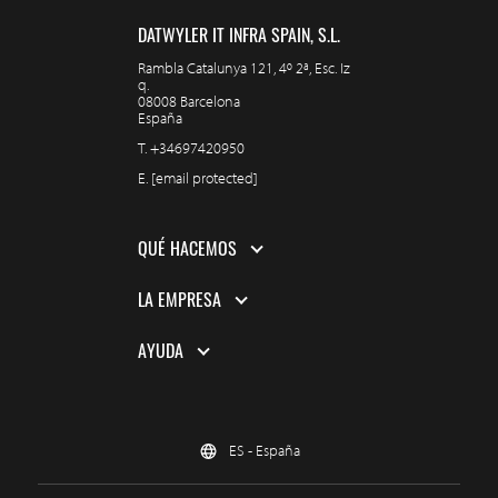
DATWYLER IT INFRA SPAIN, S.L.
Rambla Catalunya 121, 4º 2ª, Esc. Iz
q.
08008 Barcelona
España
T.
+34697420950
E.
[email protected]
QUÉ HACEMOS
LA EMPRESA
AYUDA
ES - España