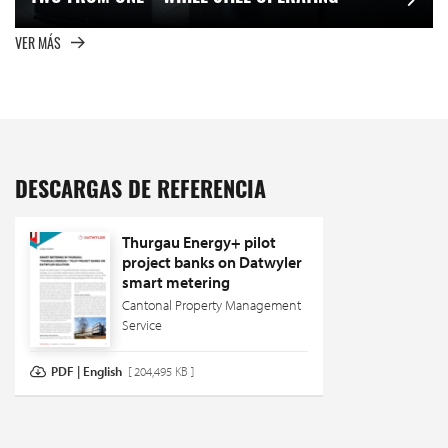
VER MÁS
DESCARGAS DE REFERENCIA
Thurgau Energy+ pilot
project banks on Datwyler
smart metering
Cantonal Property Management
Service
PDF | English
[ 204,495 KB ]