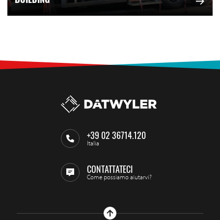
BUILDING
+39 02 36714.120
Italia
CONTATTATECI
Come possiamo aiutarvi?