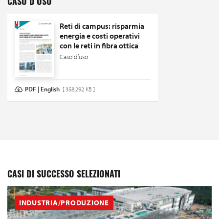
CASO D’USO
Reti di campus: risparmia
energia e costi operativi
con le reti in fibra ottica
Caso d’uso
PDF | English
[ 358,292 KB ]
CASI DI SUCCESSO SELEZIONATI
INDUSTRIA/PRODUZIONE