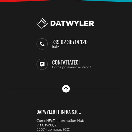
+39 02 36714.120
Italia
CONTATTATECI
Come possiamo aiutarvi?
DATWYLER IT INFRA S.R.L.
ComoNExT – Innovation Hub
Via Cavour, 2
22074 Lomazzo (CO)