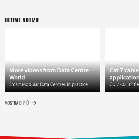
ULTIME NOTIZIE
27 luglio 2026
24 luglio 2026
More videos from Data Centre
Cat 7 cable
World
applicatio
Smart Modular Data Centres in practice
CU 7702 4P fle
MOSTRA DI PIÙ